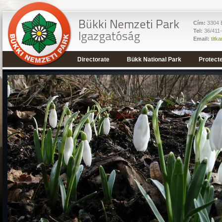
Cím:
3304 E
Tel:
36/411
Email:
titk
Directorate
Bükk National Park
Protect