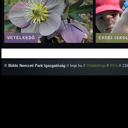
VETÉLKEDŐ
ERDEI ISKO
© Bükki Nemzeti Park Igazgatóság
// bnpi.hu //
Oldaltérkép
//
RSS
// 21