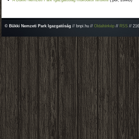
© Bükki Nemzeti Park Igazgatóság
// bnpi.hu //
Oldaltérkép
//
RSS
// 21