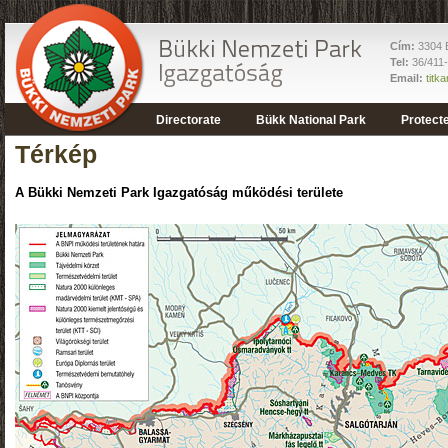
Cím:
3304 E
Tel:
36/411
Email:
titk
Directorate
Bükk National Park
Protect
Térkép
A Bükki Nemzeti Park Igazgatóság működési területe